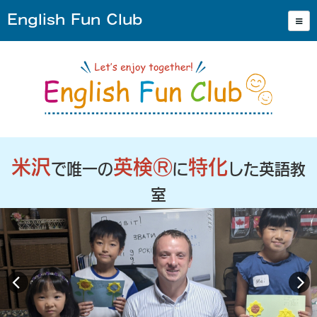
English Fun Club
English Fun Club
米沢
英検Ⓡ
特化
で唯一の
に
した英語教
室