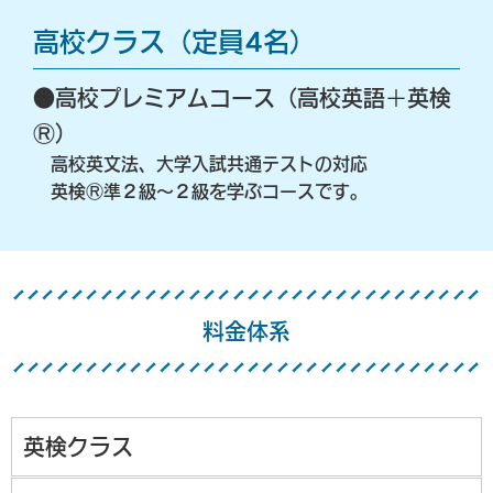
⾼校クラス（定員4名）
●⾼校プレミアムコース（⾼校英語＋英検
Ⓡ）
⾼校英⽂法、⼤学⼊試共通テストの対応
英検Ⓡ準２級〜２級を学ぶコースです。
料金体系
英検クラス