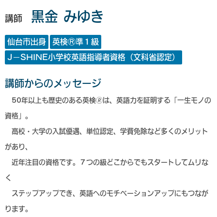
黒金 みゆき
講師
仙台市出⾝
英検Ⓡ準１級
J－SHINE⼩学校英語指導者資格（⽂科省認定）
講師からのメッセージ
50年以上も歴史のある英検🄬は、英語力を証明する「一生モノの
資格」。
高校・大学の入試優遇、単位認定、学費免除など多くのメリット
があり、
近年注目の資格です。７つの級どこからでもスタートしてムリな
く
ステップアップでき、英語へのモチベーションアップにもつなが
ります。